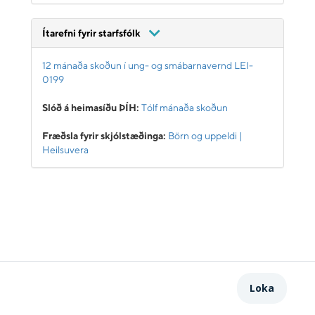
Ítarefni fyrir starfsfólk
12 mánaða skoðun í ung- og smábarnavernd LEI-
0199
Slóð á heimasíðu ÞÍH:
Tólf mánaða skoðun
Fræðsla fyrir skjólstæðinga:
Börn og uppeldi |
Heilsuvera
Loka