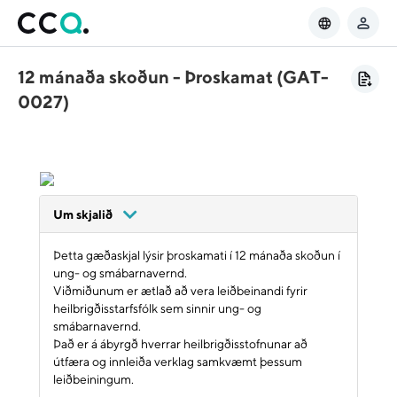
12 mánaða skoðun - Þroskamat (GAT-
0027)
Um skjalið
Þetta gæðaskjal lýsir þroskamati í 12 mánaða skoðun í
ung- og smábarnavernd.
Viðmiðunum er ætlað að vera leiðbeinandi fyrir
heilbrigðisstarfsfólk sem sinnir ung- og
smábarnavernd.
Það er á ábyrgð hverrar heilbrigðisstofnunar að
útfæra og innleiða verklag samkvæmt þessum
leiðbeiningum.